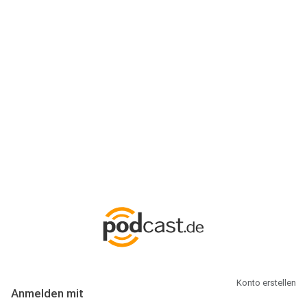
Anmeldung
Hallo Podcast-Hörer! Melde dich hier an. Dich erwarten 1 Million
abonnierbare Podcasts und alles, was Du rund um Podcasting
wissen musst.
Konto erstellen
Anmelden mit