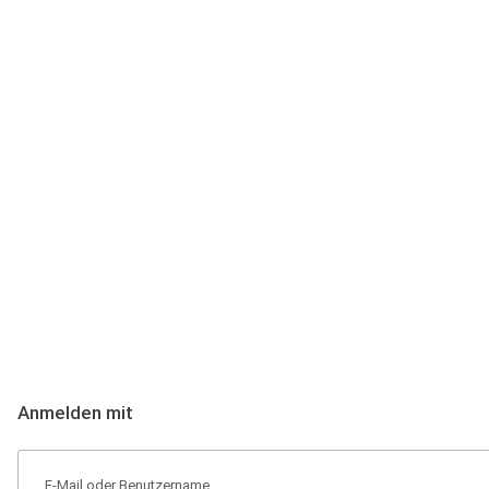
Anmeldung
Hallo Podcast-Hörer! Melde dich hier an. Dich erwarten 1 Million 
Anmelden mit