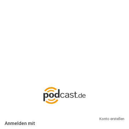
Anmeldung
Hallo Podcast-Hörer! Melde dich hier an. Dich erwarten 1 Million
abonnierbare Podcasts und alles, was Du rund um Podcasting
wissen musst.
Konto erstellen
Anmelden mit