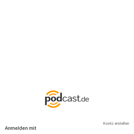
Anmeldung
Hallo Podcast-Hörer! Melde dich hier an. Dich erwarten 1 Million
abonnierbare Podcasts und alles, was Du rund um Podcasting
wissen musst.
Konto erstellen
Anmelden mit