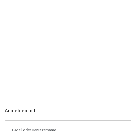
Anmeldung
Hallo Podcast-Hörer! Melde dich hier an. Dich erwarten 1 Million 
Anmelden mit