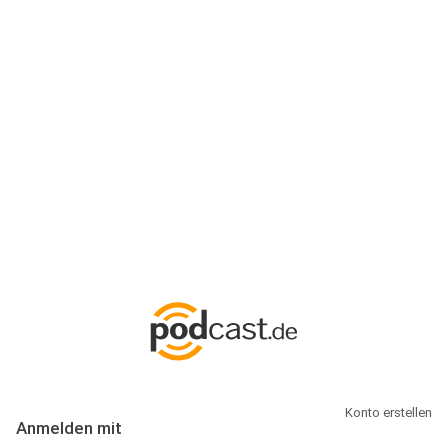
Anmeldung
Hallo Podcast-Hörer! Melde dich hier an. Dich erwarten 1 Million
abonnierbare Podcasts und alles, was Du rund um Podcasting
wissen musst.
Konto erstellen
Anmelden mit