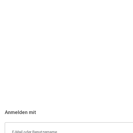
Anmeldung
Hallo Podcast-Hörer! Melde dich hier an. Dich erwarten 1 Million 
Anmelden mit