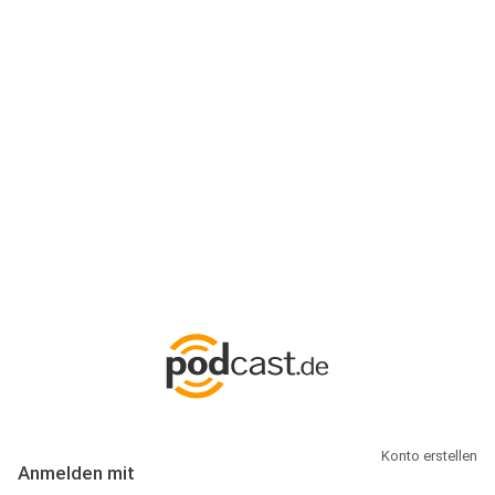
Anmeldung
Hallo Podcast-Hörer! Melde dich hier an. Dich erwarten 1 Million
abonnierbare Podcasts und alles, was Du rund um Podcasting
wissen musst.
Konto erstellen
Anmelden mit