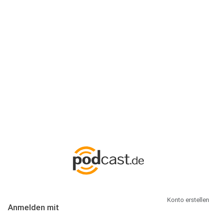
Anmeldung
Hallo Podcast-Hörer! Melde dich hier an. Dich erwarten 1 Million
abonnierbare Podcasts und alles, was Du rund um Podcasting
wissen musst.
Konto erstellen
Anmelden mit