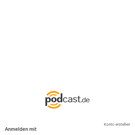
Anmeldung
Hallo Podcast-Hörer! Melde dich hier an. Dich erwarten 1 Million
abonnierbare Podcasts und alles, was Du rund um Podcasting
wissen musst.
Konto erstellen
Anmelden mit