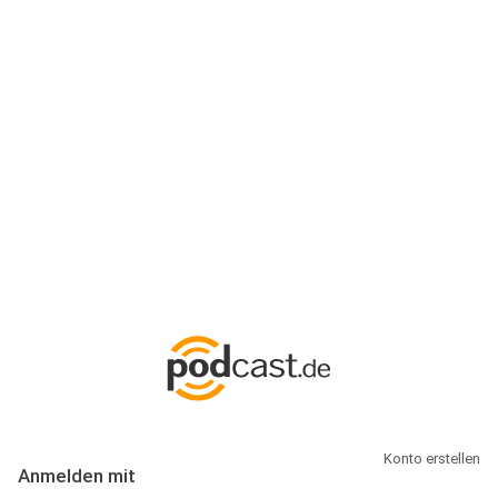
Anmeldung
Hallo Podcast-Hörer! Melde dich hier an. Dich erwarten 1 Million
abonnierbare Podcasts und alles, was Du rund um Podcasting
wissen musst.
Konto erstellen
Anmelden mit