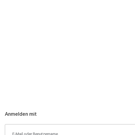
Anmeldung
Hallo Podcast-Hörer! Melde dich hier an. Dich erwarten 1 Million 
Anmelden mit