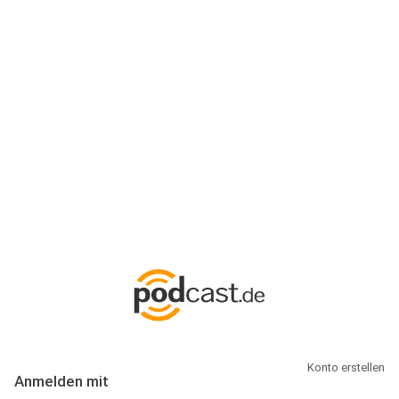
Anmeldung
Hallo Podcast-Hörer! Melde dich hier an. Dich erwarten 1 Million
abonnierbare Podcasts und alles, was Du rund um Podcasting
wissen musst.
Konto erstellen
Anmelden mit