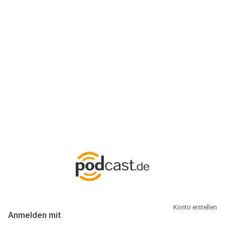
Anmeldung
Hallo Podcast-Hörer! Melde dich hier an. Dich erwarten 1 Million
abonnierbare Podcasts und alles, was Du rund um Podcasting
wissen musst.
Konto erstellen
Anmelden mit