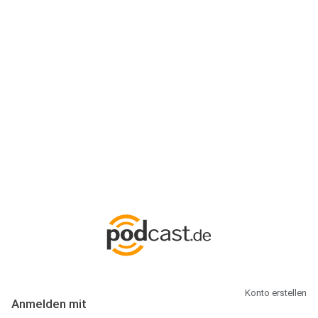
Anmeldung
Hallo Podcast-Hörer! Melde dich hier an. Dich erwarten 1 Million
abonnierbare Podcasts und alles, was Du rund um Podcasting
wissen musst.
Konto erstellen
Anmelden mit