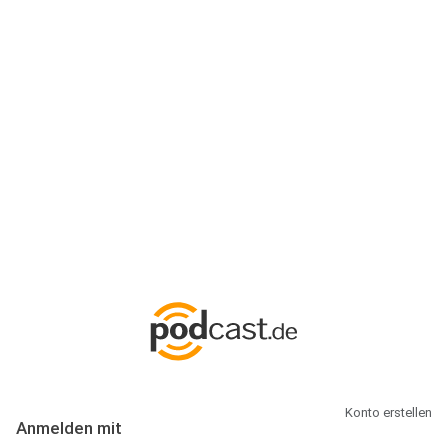
Anmeldung
Hallo Podcast-Hörer! Melde dich hier an. Dich erwarten 1 Million
abonnierbare Podcasts und alles, was Du rund um Podcasting
wissen musst.
Konto erstellen
Anmelden mit