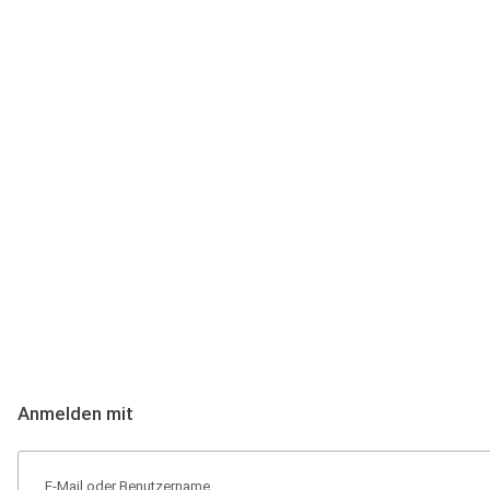
Anmeldung
Hallo Podcast-Hörer! Melde dich hier an. Dich erwarten 1 Million 
Anmelden mit