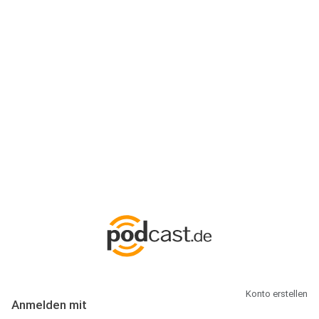
Anmeldung
Hallo Podcast-Hörer! Melde dich hier an. Dich erwarten 1 Million
abonnierbare Podcasts und alles, was Du rund um Podcasting
wissen musst.
Konto erstellen
Anmelden mit