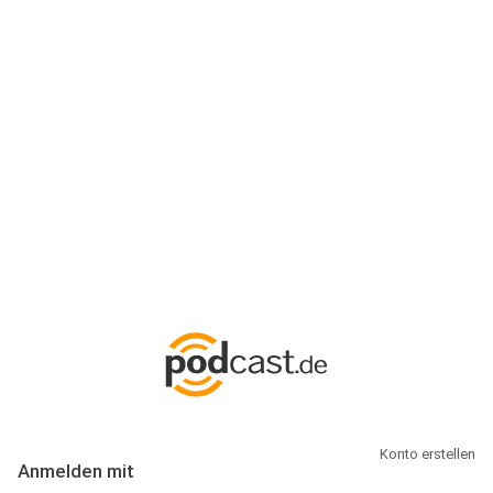
Anmeldung
Hallo Podcast-Hörer! Melde dich hier an. Dich erwarten 1 Million
abonnierbare Podcasts und alles, was Du rund um Podcasting
wissen musst.
Konto erstellen
Anmelden mit