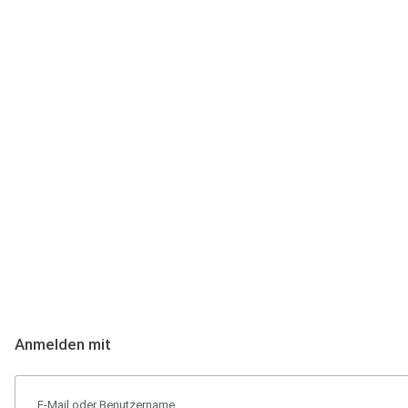
Anmeldung
Hallo Podcast-Hörer! Melde dich hier an. Dich erwarten 1 Million 
Anmelden mit