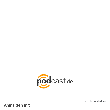
Anmeldung
Hallo Podcast-Hörer! Melde dich hier an. Dich erwarten 1 Million
abonnierbare Podcasts und alles, was Du rund um Podcasting
wissen musst.
Konto erstellen
Anmelden mit