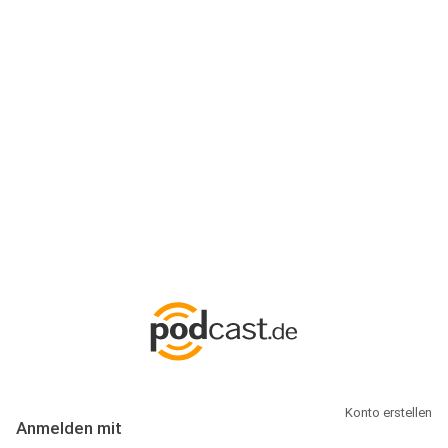
Anmeldung
Hallo Podcast-Hörer! Melde dich hier an. Dich erwarten 1 Million
abonnierbare Podcasts und alles, was Du rund um Podcasting
wissen musst.
Konto erstellen
Anmelden mit