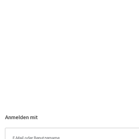
Anmeldung
Hallo Podcast-Hörer! Melde dich hier an. Dich erwarten 1 Million 
Anmelden mit