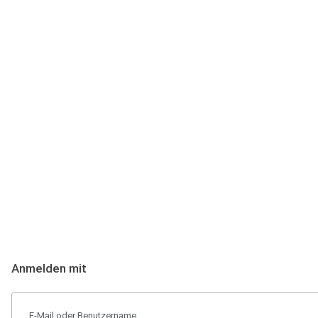
Anmeldung
Hallo Podcast-Hörer! Melde dich hier an. Dich erwarten 1 Million 
Anmelden mit