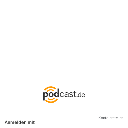
Anmeldung
Hallo Podcast-Hörer! Melde dich hier an. Dich erwarten 1 Million
abonnierbare Podcasts und alles, was Du rund um Podcasting
wissen musst.
Konto erstellen
Anmelden mit