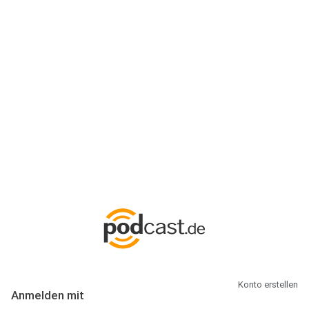
Anmeldung
Hallo Podcast-Hörer! Melde dich hier an. Dich erwarten 1 Million
abonnierbare Podcasts und alles, was Du rund um Podcasting
wissen musst.
Konto erstellen
Anmelden mit