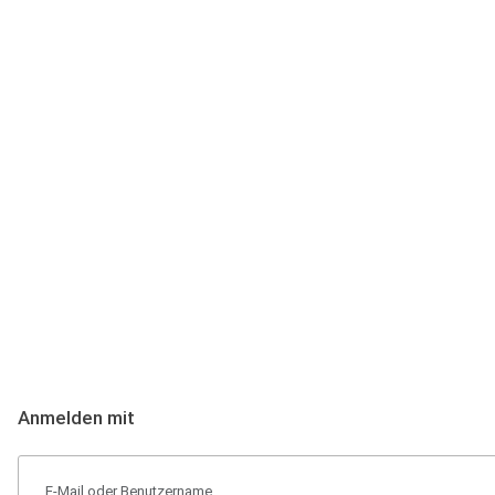
Anmeldung
Hallo Podcast-Hörer! Melde dich hier an. Dich erwarten 1 Million 
Anmelden mit