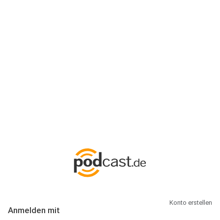
Anmeldung
Hallo Podcast-Hörer! Melde dich hier an. Dich erwarten 1 Million
abonnierbare Podcasts und alles, was Du rund um Podcasting
wissen musst.
Konto erstellen
Anmelden mit