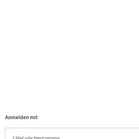
Anmeldung
Hallo Podcast-Hörer! Melde dich hier an. Dich erwarten 1 Million 
Anmelden mit