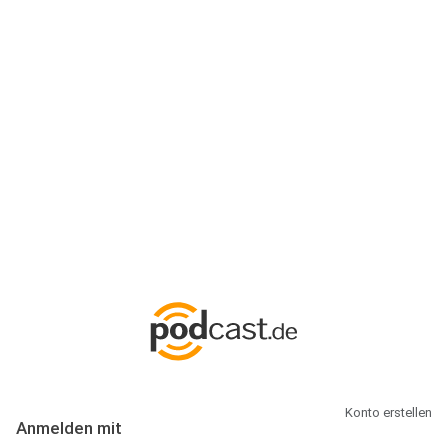
Anmeldung
Hallo Podcast-Hörer! Melde dich hier an. Dich erwarten 1 Million
abonnierbare Podcasts und alles, was Du rund um Podcasting
wissen musst.
Konto erstellen
Anmelden mit