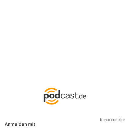
Anmeldung
Hallo Podcast-Hörer! Melde dich hier an. Dich erwarten 1 Million
abonnierbare Podcasts und alles, was Du rund um Podcasting
wissen musst.
Konto erstellen
Anmelden mit