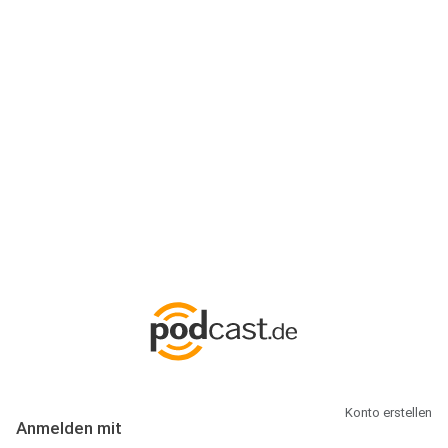
Anmeldung
Hallo Podcast-Hörer! Melde dich hier an. Dich erwarten 1 Million
abonnierbare Podcasts und alles, was Du rund um Podcasting
wissen musst.
Konto erstellen
Anmelden mit