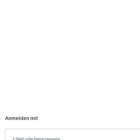
Anmeldung
Hallo Podcast-Hörer! Melde dich hier an. Dich erwarten 1 Million 
Anmelden mit