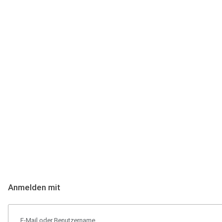
Anmeldung
Hallo Podcast-Hörer! Melde dich hier an. Dich erwarten 1 Million 
Anmelden mit