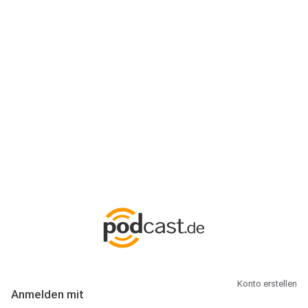
Anmeldung
Hallo Podcast-Hörer! Melde dich hier an. Dich erwarten 1 Million
abonnierbare Podcasts und alles, was Du rund um Podcasting
wissen musst.
Konto erstellen
Anmelden mit