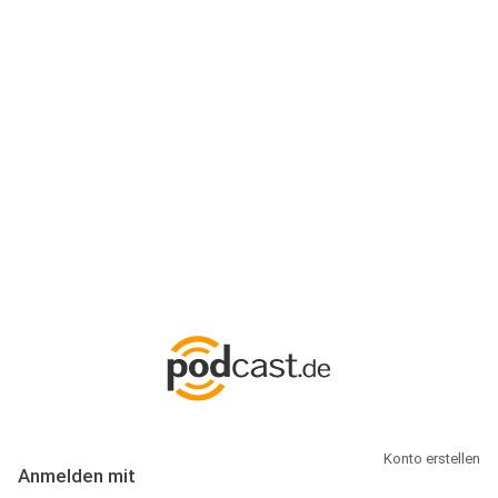
Anmeldung
Hallo Podcast-Hörer! Melde dich hier an. Dich erwarten 1 Million
abonnierbare Podcasts und alles, was Du rund um Podcasting
wissen musst.
Konto erstellen
Anmelden mit