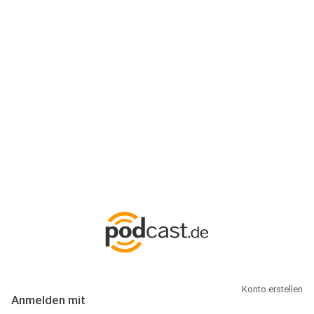
Anmeldung
Hallo Podcast-Hörer! Melde dich hier an. Dich erwarten 1 Million
abonnierbare Podcasts und alles, was Du rund um Podcasting
wissen musst.
Konto erstellen
Anmelden mit