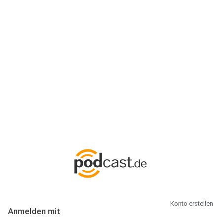
Anmeldung
Hallo Podcast-Hörer! Melde dich hier an. Dich erwarten 1 Million
abonnierbare Podcasts und alles, was Du rund um Podcasting
wissen musst.
Konto erstellen
Anmelden mit