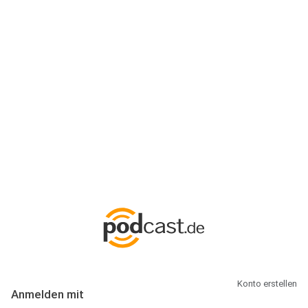
Anmeldung
Hallo Podcast-Hörer! Melde dich hier an. Dich erwarten 1 Million
abonnierbare Podcasts und alles, was Du rund um Podcasting
wissen musst.
Konto erstellen
Anmelden mit