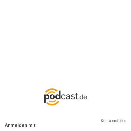
Anmeldung
Hallo Podcast-Hörer! Melde dich hier an. Dich erwarten 1 Million
abonnierbare Podcasts und alles, was Du rund um Podcasting
wissen musst.
Konto erstellen
Anmelden mit