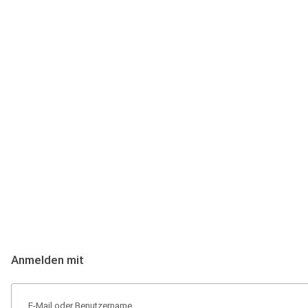
Anmeldung
Hallo Podcast-Hörer! Melde dich hier an. Dich erwarten 1 Million 
Anmelden mit