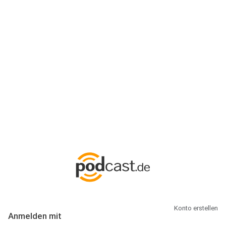
Anmeldung
Hallo Podcast-Hörer! Melde dich hier an. Dich erwarten 1 Million
abonnierbare Podcasts und alles, was Du rund um Podcasting
wissen musst.
Konto erstellen
Anmelden mit