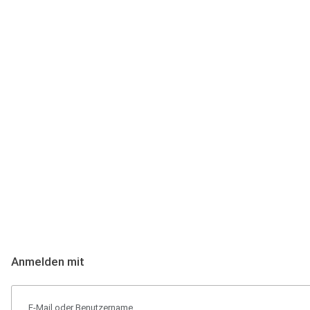
Anmeldung
Hallo Podcast-Hörer! Melde dich hier an. Dich erwarten 1 Million 
Anmelden mit