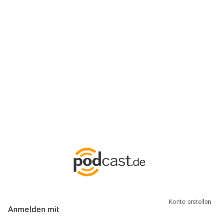
Anmeldung
Hallo Podcast-Hörer! Melde dich hier an. Dich erwarten 1 Million
abonnierbare Podcasts und alles, was Du rund um Podcasting
wissen musst.
Konto erstellen
Anmelden mit