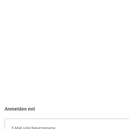
Anmeldung
Hallo Podcast-Hörer! Melde dich hier an. Dich erwarten 1 Million 
Anmelden mit