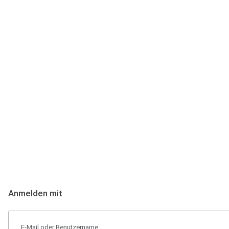
Anmeldung
Hallo Podcast-Hörer! Melde dich hier an. Dich erwarten 1 Million 
Anmelden mit