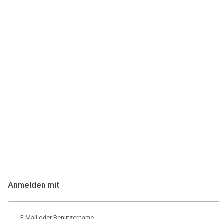
Anmeldung
Hallo Podcast-Hörer! Melde dich hier an. Dich erwarten 1 Million 
Anmelden mit