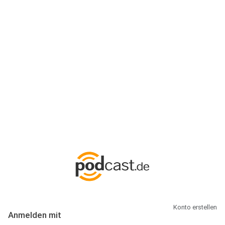
Anmeldung
Hallo Podcast-Hörer! Melde dich hier an. Dich erwarten 1 Million
abonnierbare Podcasts und alles, was Du rund um Podcasting
wissen musst.
Konto erstellen
Anmelden mit