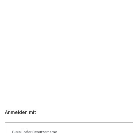
Anmeldung
Hallo Podcast-Hörer! Melde dich hier an. Dich erwarten 1 Million 
Anmelden mit