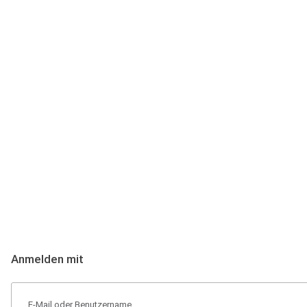
Anmeldung
Hallo Podcast-Hörer! Melde dich hier an. Dich erwarten 1 Million 
Anmelden mit